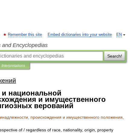
Remember this site
Embed dictionaries into your website
EN
s and Encyclopedias
Search!
Interpretations
ений
 и национальной
схождения и имущественного
игиозных верований
инадлежности
,
происхождения
и
имущественного
положения
,
respective
of
/
regardless
of
race
,
nationality
,
origin
,
property