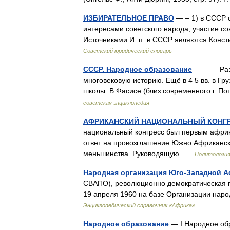
ИЗБИРАТЕЛЬНОЕ ПРАВО
— – 1) в СССР с
интересами советского народа, участие с
Источниками И. п. в СССР являются Конс
Советский юридический словарь
СССР. Народное образование
— Развит
многовековую историю. Ещё в 4 5 вв. в Г
школы. В Фасисе (близ современного г. П
советская энциклопедия
АФРИКАНСКИЙ НАЦИОНАЛЬНЫЙ КОНГР
национальный конгресс был первым африк
ответ на провозглашение Южно Африканско
меньшинства. Руководящую …
Политология
Народная организация Юго-Западной 
СВАПО), революционно демократическая 
19 апреля 1960 на базе Организации нар
Энциклопедический справочник «Африка»
Народное образование
— I Народное о