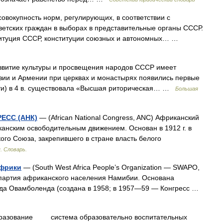
овокупность норм, регулирующих, в соответствии с
оветских граждан в выборах в представительные органы СССР.
титуция СССР, конституции союзных и автономных… …
ие культуры и просвещения народов СССР имеет
рузии и Армении при церквах и монастырях появились первые
оти) в 4 в. существовала «Высшая риторическая… …
Большая
ЕСС (АНК)
— (African National Congress, ANC) Африканский
анским освободительным движением. Основан в 1912 г. в
го Союза, закрепившего в стране власть белого
. Словарь.
Африки
— (South West Africa People’s Organization — SWAPO,
партия африканского населения Намибии. Основана
ода Овамболенда (создана в 1958; в 1957—59 — Конгресс …
бразование система образовательно воспитательных