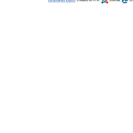
Dictionaries export
, created on PHP,
Joomla,
Dr