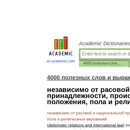
Academic Dictionarie
en-academic.com
4000 полезных слов и выражений
4000 полезных слов и выраж
независимо от расовой
принадлежности, прои
положения, пола и рел
независимо
от
расовой
и
национальной
пр
пола
и
религиозных
верований
(
diplomatic
relations
and
international
law
)
ir