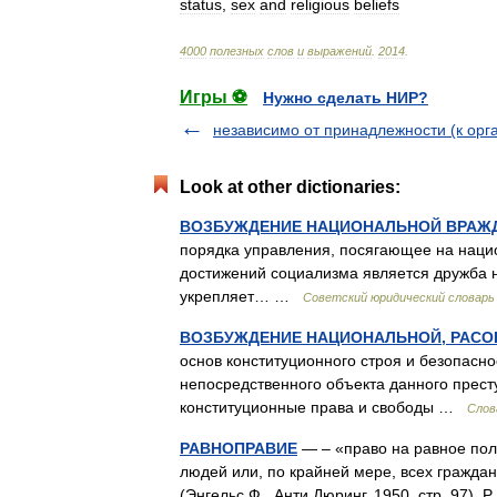
status
,
sex
and
religious
beliefs
4000
полезных
слов
и
выражений
.
2014
.
Игры ⚽
Нужно сделать НИР?
независимо от принадлежности (к орг
Look at other dictionaries:
ВОЗБУЖДЕНИЕ НАЦИОНАЛЬНОЙ ВРАЖ
порядка управления, посягающее на наци
достижений социализма является дружба 
укрепляет… …
Советский юридический словарь
ВОЗБУЖДЕНИЕ НАЦИОНАЛЬНОЙ, РАСО
основ конституционного строя и безопасно
непосредственного объекта данного престу
конституционные права и свободы …
Слов
РАВНОПРАВИЕ
— – «право на равное поли
людей или, по крайней мере, всех граждан
(Энгельс Ф., Анти Дюринг, 1950, стр. 97)