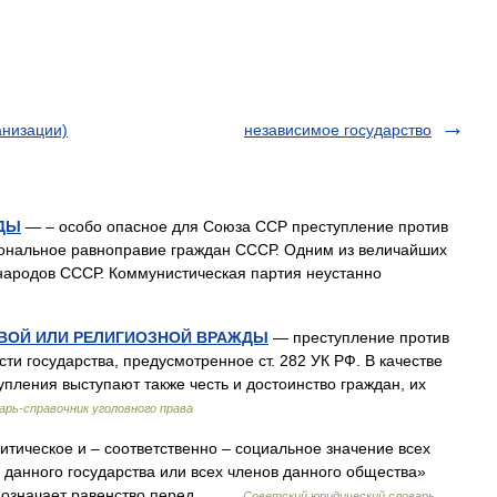
анизации)
независимое государство
ДЫ
— – особо опасное для Союза ССР преступление против
ональное равноправие граждан СССР. Одним из величайших
народов СССР. Коммунистическая партия неустанно
ВОЙ ИЛИ РЕЛИГИОЗНОЙ ВРАЖДЫ
— преступление против
сти государства, предусмотренное ст. 282 УК РФ. В качестве
пления выступают также честь и достоинство граждан, их
арь-справочник уголовного права
тическое и – соответственно – социальное значение всех
 данного государства или всех членов данного общества»
. Р. означает равенство перед… …
Советский юридический словарь