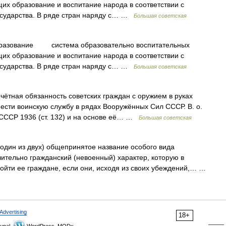
х образование и воспитание народа в соответствии с
осударства. В ряде стран наряду с… …
Большая советская
бразование система образовательно воспитательных
х образование и воспитание народа в соответствии с
осударства. В ряде стран наряду с… …
Большая советская
ая обязанность советских граждан с оружием в руках
ести воинскую службу в рядах Вооружённых Сил СССР. В. о.
 СССР 1936 (ст. 132) и на основе её… …
Большая советская
r один из двух) общепринятое название особого вида
тельно гражданский (невоенный) характер, которую в
ройти ее граждане, если они, исходя из своих убеждений,… …
Advertising
18+